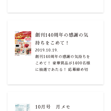
心よりお願い申し上げます。強
い風や大雨が予想されますの
で、外出の際には十分お気をつ
けくださいませ。 新聞がとど
かない場合は無料配信の、朝日
創刊140周年の感謝の気
新聞紙面ビューアーもご利用下
持ちをこめて！
さい。
https://www.asahi.com/asa/viewer_
2019.10.19.
創刊140周年の感謝の気持ちを
こめて！ 豪華賞品が1400名様
に抽選であたる！ 応募締め切
り 12/31日（火）まで どし
どし応募お待ちしています。
10月号 月メモ